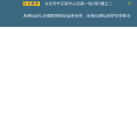
台北會所
台北市中正區中山北路一段2號3樓之二
F：
本網站由弘舍國際贊助給協會使用，並擔任網站經營管理事項