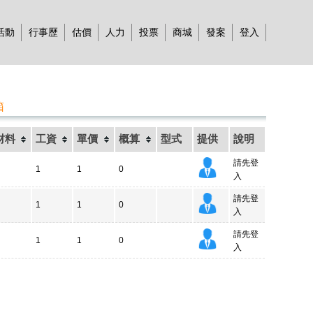
活動
行事歷
估價
人力
投票
商城
發案
登入
箱
材料
工資
單價
概算
型式
提供
說明
請先登
1
1
0
入
請先登
1
1
0
入
請先登
1
1
0
入