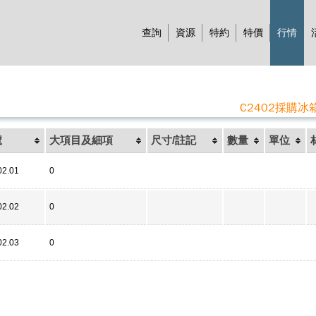
查詢
資源
特約
特價
行情
C2402採購冰
號
大項目及細項
尺寸/註記
數量
單位
02.01
0
02.02
0
02.03
0