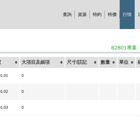
查詢
資源
特約
特價
行情
B2801專案
號
大項目及細項
尺寸/註記
數量
單位
01.01
0
01.02
0
01.03
0