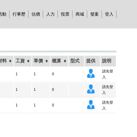
活動
行事歷
估價
人力
投票
商城
發案
登入
材料
工資
單價
概算
型式
提供
說明
請先登
1
1
0
入
請先登
1
1
0
入
請先登
1
1
0
入