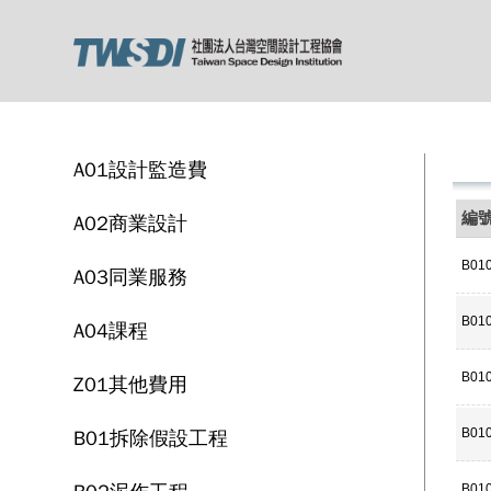
A01設計監造費
編
A02商業設計
B01
A03同業服務
B01
A04課程
B01
Z01其他費用
B01拆除假設工程
B01
B01