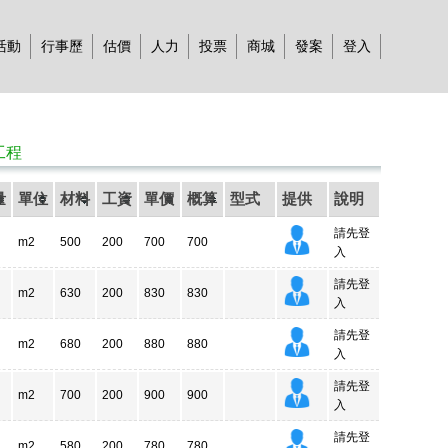
活動
行事歷
估價
人力
投票
商城
發案
登入
工程
量
單位
材料
工資
單價
概算
型式
提供
說明
請先登
m2
500
200
700
700
入
請先登
m2
630
200
830
830
入
請先登
m2
680
200
880
880
入
請先登
m2
700
200
900
900
入
請先登
m2
580
200
780
780