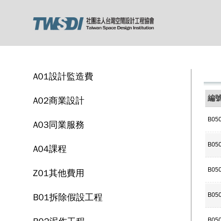
A01設計監造費
編
A02商業設計
B05
A03同業服務
B05
A04課程
B05
Z01其他費用
B01拆除假設工程
B05
B05