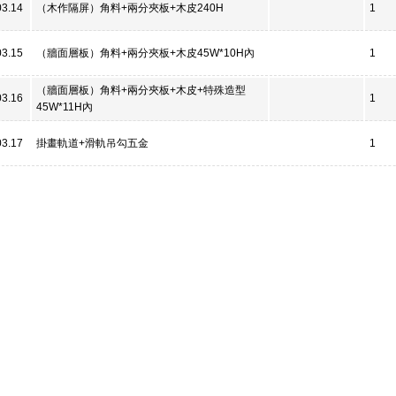
03.14
（木作隔屏）角料+兩分夾板+木皮240H
1
03.15
（牆面層板）角料+兩分夾板+木皮45W*10H內
1
（牆面層板）角料+兩分夾板+木皮+特殊造型
03.16
1
45W*11H內
03.17
掛畫軌道+滑軌吊勾五金
1