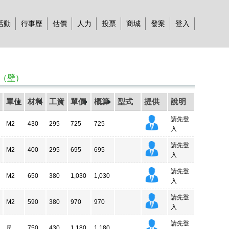
活動
行事歷
估價
人力
投票
商城
發案
登入
程（壁）
單位
材料
工資
單價
概算
型式
提供
說明
請先登
M2
430
295
725
725
入
請先登
M2
400
295
695
695
入
請先登
M2
650
380
1,030
1,030
入
請先登
M2
590
380
970
970
入
請先登
尺
750
430
1,180
1,180