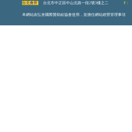
台北會所
台北市中正區中山北路一段2號3樓之二
F：
本網站由弘舍國際贊助給協會使用，並擔任網站經營管理事項