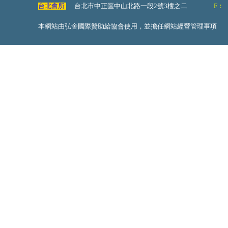
台北會所
台北市中正區中山北路一段2號3樓之二
F：
本網站由弘舍國際贊助給協會使用，並擔任網站經營管理事項