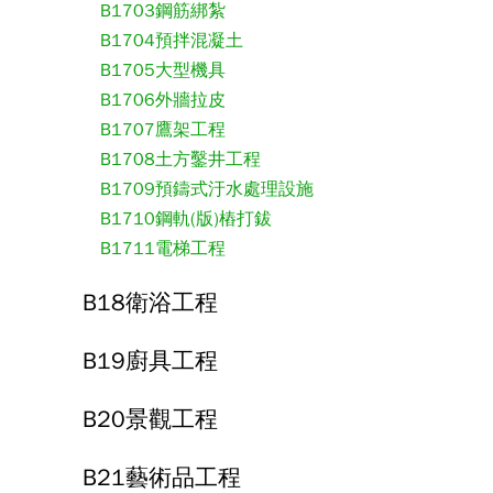
B1703鋼筋綁紮
B1704預拌混凝土
B1705大型機具
B1706外牆拉皮
B1707鷹架工程
B1708土方鑿井工程
B1709預鑄式汙水處理設施
B1710鋼軌(版)樁打鈸
B1711電梯工程
B18衛浴工程
B19廚具工程
B20景觀工程
B21藝術品工程