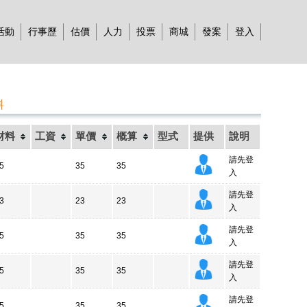
活動
行事歷
估價
人力
投票
商城
發案
登入
料
材料
工資
單價
概算
型式
提供
說明
請先登
5
35
35
入
請先登
3
23
23
入
請先登
5
35
35
入
請先登
5
35
35
入
請先登
5
35
35