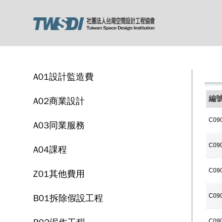
A01設計監造費
編
A02商業設計
C09
A03同業服務
C09
A04課程
C09
Z01其他費用
B01拆除假設工程
C09
C09