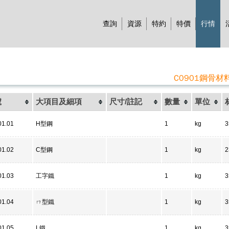
查詢
資源
特約
特價
行情
C0901鋼骨材
號
大項目及細項
尺寸/註記
數量
單位
01.01
H型鋼
1
kg
3
01.02
C型鋼
1
kg
2
01.03
工字鐵
1
kg
3
01.04
ㄇ型鐵
1
kg
3
01.05
L鐵
1
kg
3