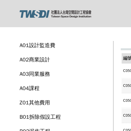
A01設計監造費
編
A02商業設計
C05
A03同業服務
C05
A04課程
C05
Z01其他費用
B01拆除假設工程
C05
C05