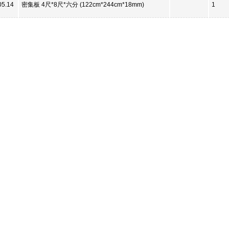
05.14
密集板 4尺*8尺*六分 (122cm*244cm*18mm)
1