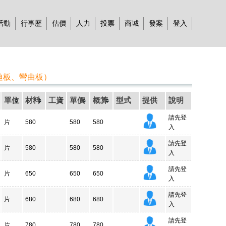
活動
行事歷
估價
人力
投票
商城
發案
登入
迪板、彎曲板）
單位
材料
工資
單價
概算
型式
提供
說明
請先登
片
580
580
580
入
請先登
片
580
580
580
入
請先登
片
650
650
650
入
請先登
片
680
680
680
入
請先登
片
780
780
780