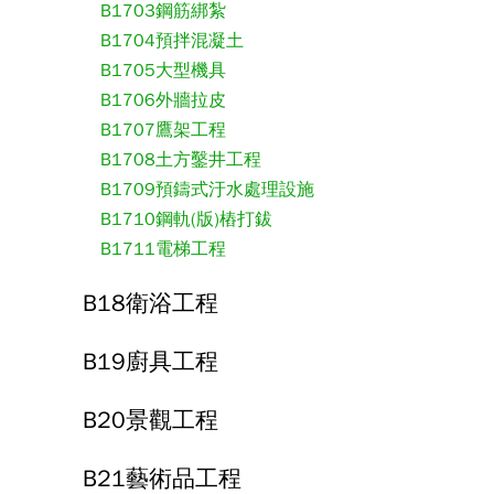
B1703鋼筋綁紮
B1704預拌混凝土
B1705大型機具
B1706外牆拉皮
B1707鷹架工程
B1708土方鑿井工程
B1709預鑄式汙水處理設施
B1710鋼軌(版)樁打鈸
B1711電梯工程
B18衛浴工程
B19廚具工程
B20景觀工程
B21藝術品工程