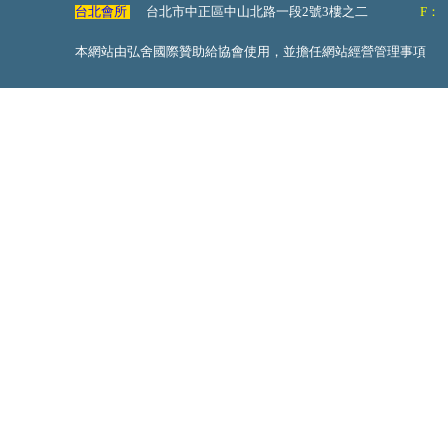
台北會所
台北市中正區中山北路一段2號3樓之二
F：
本網站由弘舍國際贊助給協會使用，並擔任網站經營管理事項