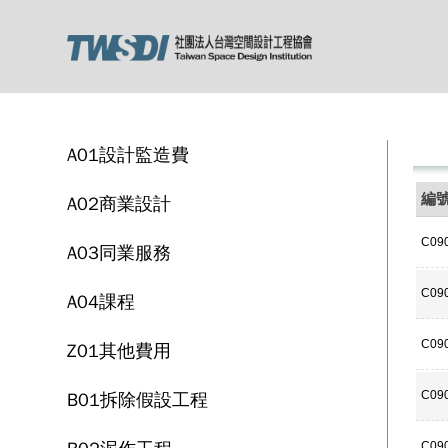
A01設計監造費
編
A02商業設計
C09
A03同業服務
C09
A04課程
C09
Z01其他費用
B01拆除假設工程
C09
C09