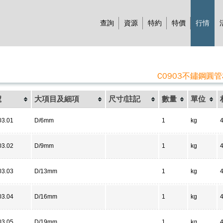
查詢
資源
特約
特價
行情
C0903不鏽鋼圓
號
大項目及細項
尺寸/註記
數量
單位
03.01
D/6mm
1
kg
03.02
D/9mm
1
kg
03.03
D/13mm
1
kg
03.04
D/16mm
1
kg
03.05
D/19mm
1
kg