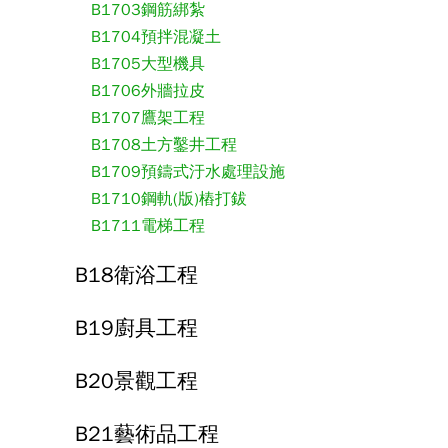
B1703鋼筋綁紮
B1704預拌混凝土
B1705大型機具
B1706外牆拉皮
B1707鷹架工程
B1708土方鑿井工程
B1709預鑄式汙水處理設施
B1710鋼軌(版)樁打鈸
B1711電梯工程
B18衛浴工程
B19廚具工程
B20景觀工程
B21藝術品工程