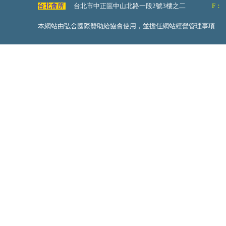
台北會所
台北市中正區中山北路一段2號3樓之二
F：
本網站由弘舍國際贊助給協會使用，並擔任網站經營管理事項