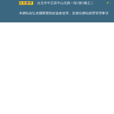
台北會所
台北市中正區中山北路一段2號3樓之二
F：
本網站由弘舍國際贊助給協會使用，並擔任網站經營管理事項