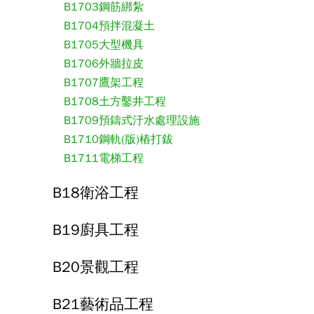
B1703鋼筋綁紮
B1704預拌混凝土
B1705大型機具
B1706外牆拉皮
B1707鷹架工程
B1708土方鑿井工程
B1709預鑄式汙水處理設施
B1710鋼軌(版)樁打鈸
B1711電梯工程
B18衛浴工程
B19廚具工程
B20景觀工程
B21藝術品工程