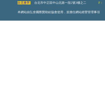
台北會所
台北市中正區中山北路一段2號3樓之二
F：
本網站由弘舍國際贊助給協會使用，並擔任網站經營管理事項