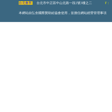
台北會所
台北市中正區中山北路一段2號3樓之二
F：
本網站由弘舍國際贊助給協會使用，並擔任網站經營管理事項