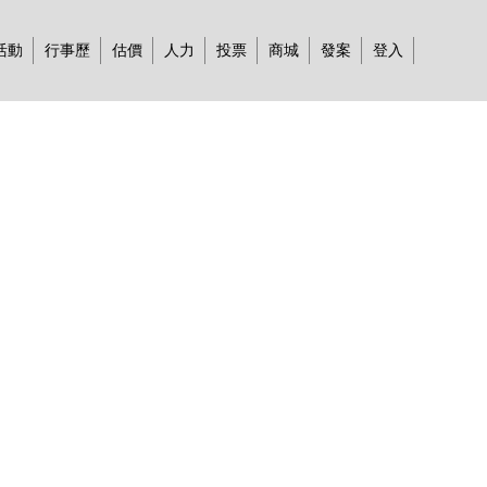
活動
行事歷
估價
人力
投票
商城
發案
登入