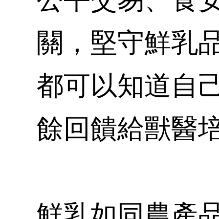
關，堅守鮮乳
都可以知道自
餘回饋給獸醫
鮮乳如同農產