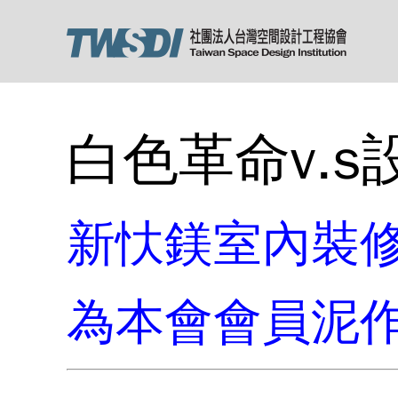
白色革命v.s
新忕鎂室內裝修
為本會會員泥