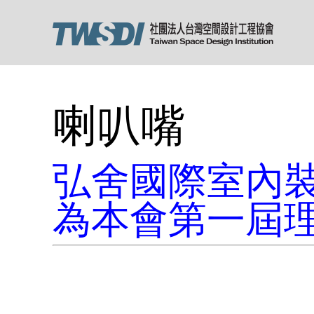
喇叭嘴
弘舍國際室內
為本會第一屆